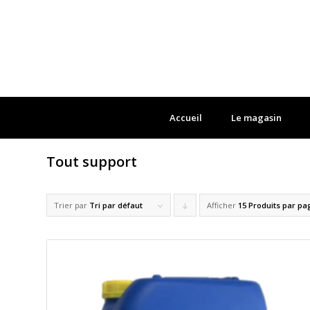
Accueil
Le magasin
Tout support
Trier par
Tri par défaut
Afficher
Cliquer
15 Produits par pa
pour
trier
les
produits