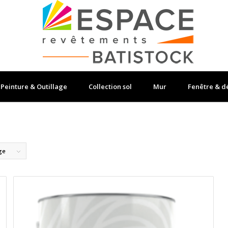
Peinture & Outillage
Collection sol
Mur
Fenêtre & d
ge