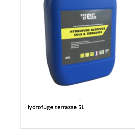
en
ordre
descendant
Hydrofuge terrasse 5L