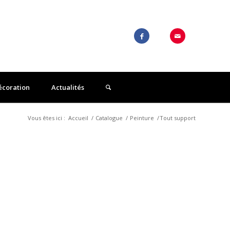
écoration
Actualités
Vous êtes ici :
Accueil
/
Catalogue
/
Peinture
/
Tout support