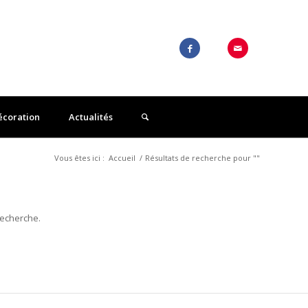
écoration
Actualités
Vous êtes ici :
Accueil
/
Résultats de recherche pour ""
recherche.