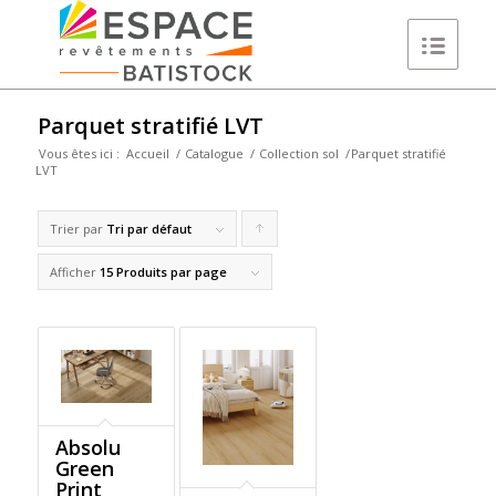
Parquet stratifié LVT
Vous êtes ici :
Accueil
/
Catalogue
/
Collection sol
/
Parquet stratifié
LVT
Trier par
Tri par défaut
Cliquer
pour
Afficher
15 Produits par page
trier
les
produits
en
ordre
Absolu
Green
ascendant
Print