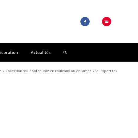
écoration
Actualités
e
/
Collection sol
/
Sol souple en rouleaux ou en lames
/
Sol Expert tex