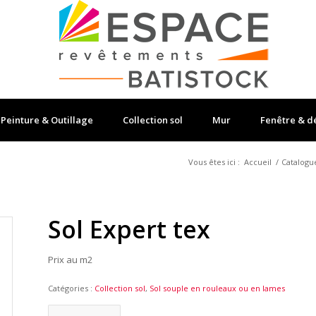
Peinture & Outillage
Collection sol
Mur
Fenêtre & d
Vous êtes ici :
Accueil
/
Catalogu
Sol Expert tex
Prix au m2
Catégories :
Collection sol
,
Sol souple en rouleaux ou en lames