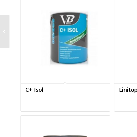
Rustol Owatrol
C+ Isol
Linitop