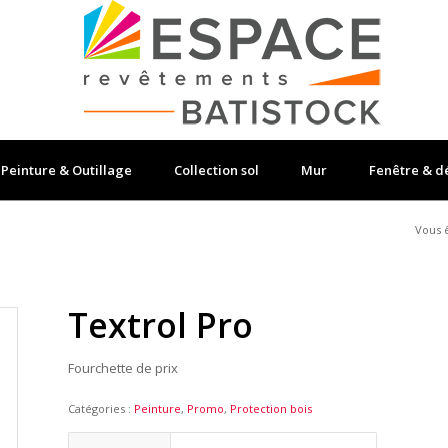
Peinture & Outillage
Collection sol
Mur
Fenêtre & d
Vous ê
Textrol Pro
Fourchette de prix
Catégories :
Peinture
,
Promo
,
Protection bois