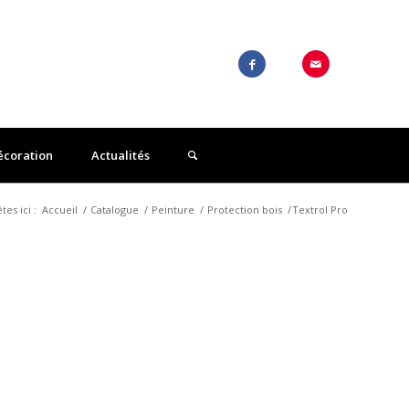
écoration
Actualités
tes ici :
Accueil
/
Catalogue
/
Peinture
/
Protection bois
/
Textrol Pro